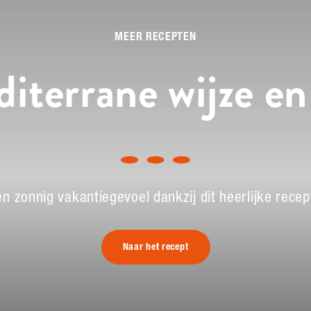
MEER RECEPTEN
iterrane wijze en
een zonnig vakantiegevoel dankzij dit heerlijke rec
Naar het recept