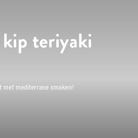
 kip teriyaki
ept met mediterrane smaken!