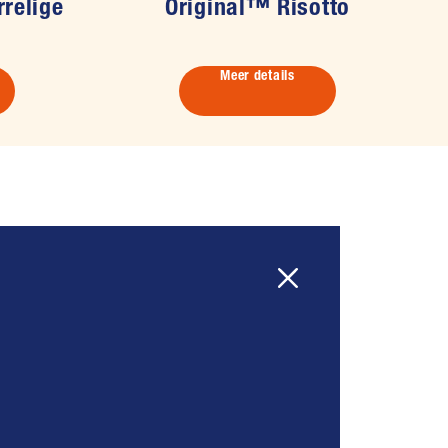
relige
Original™ Risotto
Meer details