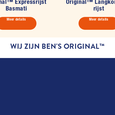
nal™ Expressrijst
Original™ Langkor
Basmati
rijst
Meer details
Meer details
WIJ ZIJN BEN'S ORIGINAL™