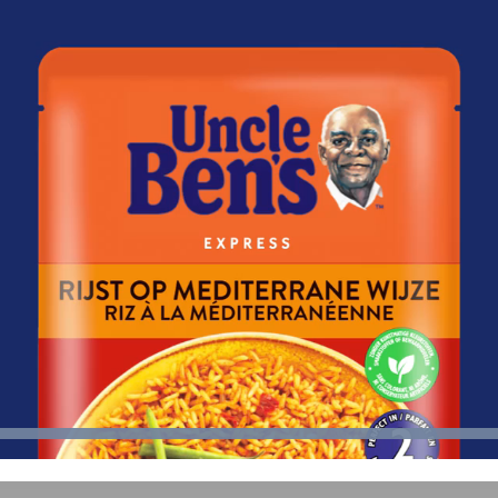
Loaded
:
100.00%