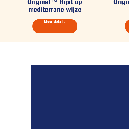
Original™ Rijst op
Origi
mediterrane wijze
Meer details